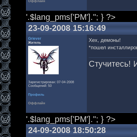
Оффлайн
'.$lang_pms['PM'].''; } ?>
23-09-2008 15:16:49
Griever
Хех, демоны!
Житель
*пошел инсталлиров
Стучитесь! И
Зарегистрирован: 07-04-2008
Сообщений: 50
Профиль
Оффлайн
'.$lang_pms['PM'].''; } ?>
24-09-2008 18:50:28