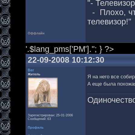
"- Телевизо
- Плохо, чт
телевизор!"
Оффлайн
'.$lang_pms['PM'].''; } ?>
22-09-2008 10:12:30
Ber
Житель
Я на него все соб
А еще была похожая 
Одиночество
Зарегистрирован: 25-01-2006
Сообщений: 63
Профиль