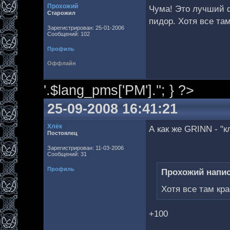
Прохожий
Чума! Это лучший ф
Старожил
пидор. Хотя все та
Зарегистрирован: 25-01-2006
Сообщений: 102
Профиль
Оффлайн
'.$lang_pms['PM'].''; } ?>
25-09-2008 16:41:21
Хлёк
А как же GRINN - "
Постоялец
Зарегистрирован: 11-03-2006
Сообщений: 31
Профиль
Прохожий напис
Хотя все там кр
+100