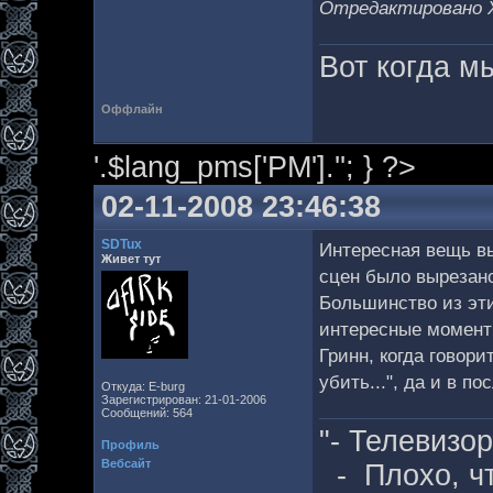
Отредактировано Хл
Вот когда мы
Оффлайн
'.$lang_pms['PM'].''; } ?>
02-11-2008 23:46:38
SDTux
Интересная вещь вы
Живет тут
сцен было вырезано
Большинство из эти
интересные моменты
Гринн, когда говори
убить...", да и в 
Откуда: E-burg
Зарегистрирован: 21-01-2006
Сообщений: 564
"- Телевизо
Профиль
Вебсайт
- Плохо, чт