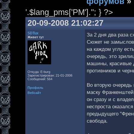
форумов
»
'.$lang_pms['PM'].''; } ?>
20-09-2008 21:02:27
SDTux
За 2 дня два раза 
Живет тут
Сюжет не замысловат
на каждом углу есть
очередь, это зрили
машины, красивые 
противников и чер
Откуда: E-burg
Зарегистрирован: 21-01-2006
Сообщений: 564
Во вторую очередь 
Профиль
маску Франкенштейн
Вебсайт
он сразу и с владе
неспроста оказался
предыдущего "Френки
свобода.