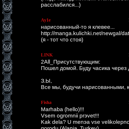
расслабился...)
Ау1е
нарисованный-то я клевее...
http://manga.kulichki.net/newgal/d
(я - тот что стоя)
LINK
2All_Присутствующим:
Пошел домой. Буду часика через 
З.Ы,
Все мы, будучи нарисованными, к
Fisha
Marhaba (hello)!!!
Vsem ogromnii prэvet!!!
Kak dela? U menэa vse velikolepno
gorodu (Alania, Turkey).