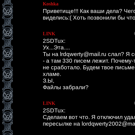
Koshka
Приветище!!! Как ваши дела? Чег
виделись:( Хоть позвонили бы что 
LINK
2SDTux:
Ух...Эта....
Ты на lrdqwerty@mail.ru слал? Я 
- а там 330 писем лежит. Почему
не сработало. Будем твое письме
хламе.
З.Ы,
Файлы забрали?
LINK
2SDTux:
Сделаем вот что. Я отключил уда
пересылке на lordqwerty2002@mail