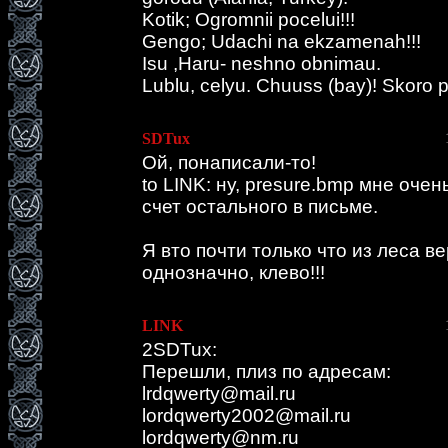
Kotik; Ogromnii pocelui!!!
Gengo; Udachi na ekzamenah!!!
Isu ,Haru- neshno obnimau.
Lublu, celyu. Chuuss (bay)! Skoro p
SDTux
Ой, понаписали-то!
to LINK: ну, presure.bmp мне очен
счет остального в письме.
Я вто почти только что из леса в
однозначно, клево!!!
LINK
2SDTux:
Перешли, плиз по адресам:
lrdqwerty@mail.ru
lordqwerty2002@mail.ru
lordqwerty@nm.ru