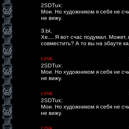
2SDTux:
Мои. Но художником я себя не сч
не вижу.
З.Ы,
Хе.... Я вот счас подумал. Может, 
совместить? А то вы на эбауте ка
LINK
2SDTux:
Мои. Но художником я себя не сч
не вижу.
LINK
2SDTux:
Мои. Но художником я себя не сч
не вижу.
LINK