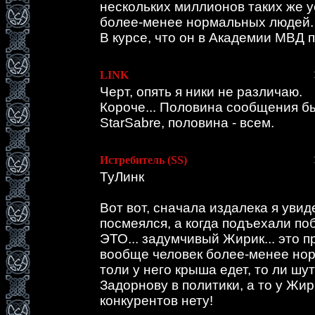
нескольких миллионов таких же у
более-менее нормальных людей.
В курсе, что он в Академии МВД 
LINK
Черт, опять я ники не различаю.
Короче... Половина сообщения б
StarSabre, половина - всем.
Истребитель (SS)
ТуЛинк
Вот вот, сначала издалека я увид
посмеялся, а когда подъехали поб
ЭТО... задумчивый Жирик... это п
вообще человек более-менее но
толи у него крыша едет, то ли шут
Задорнову в политики, а то у Жи
конкурентов нету!