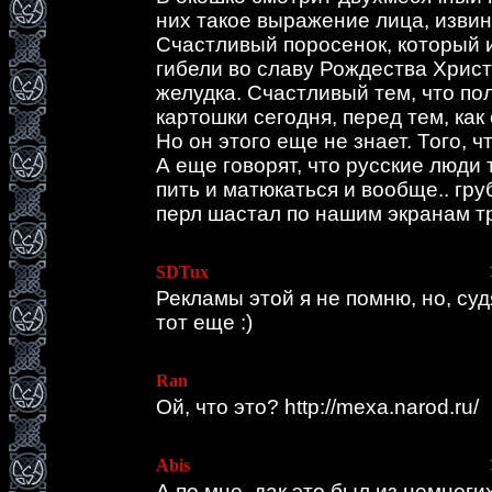
них такое выражение лица, изви
Счастливый поросенок, который 
гибели во славу Рождества Христ
желудка. Счастливый тем, что по
картошки сегодня, перед тем, как
Но он этого еще не знает. Того, ч
А еще говорят, что русские люди 
пить и матюкаться и вообще.. гру
перл шастал по нашим экранам тр
SDTux
Рекламы этой я не помню, но, суд
тот еще :)
Ran
Ой, что это? http://mexa.narod.ru/
Abis
А по мне, дак это был из немног