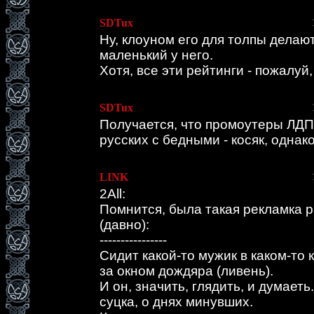
SDTux
Ну, клоуном его для толпы делают
маленький у него.
Хотя, все эти рейтинги - пожалу
SDTux
Получается, что промоутеры ЛД
русских с бедными - косяк, однако
LINK
2All:
Помнится, была такая рекламка 
(давно):
----------------
Сидит какой-то мужик в каком-то к
за окном дождяра (ливень).
И он, значить, глядить, и думаеть
суцка, о днях минувших.