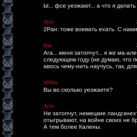
Ы... фсе уезжают... а что я делать
Ау1е
2Ран: тоже воевать ехать. С нами 
Ран
Ага... меня затопчут... я же ма-ал
следующем году (не думаю, что п
авось чему-нить научусь, так, дл
SDTux
Вы во сколько уезжаете?
Ау1е
Не затопчут, немецкие ландскнех
отыгрывают, на войне своих не б
А тем более Калены.