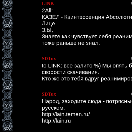
LINK
2All:
КАЗЕЛ - Квинтэссенция Абсолютн
Лице
З.Ы,
Знаете как чувствует себя реан
тоже раньше не знал.
SDTux
to LINK: все залито %) Мы опять 
скорости скачивания.
Кто же это тебя вдруг реанимиро
SDTux
Народ, заходите сюда - потрясны
русском:
http://lain.temen.ru/
http://lain.ru