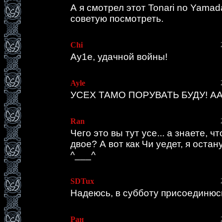
А я смотрел этот Tonari no Yamada
советую посмотреть.
Chi
Ау1е, удачной войны!
Ayle
УСЕХ ТАМО ПОРУВАТЬ БУДУ! ААА
Ran
Чего это вы тут усе... а знаете, ч
двое? А вот как Чи уедет, я остану
^___^
SDTux
Надеюсь, в субботу присоединюсь 
Ран