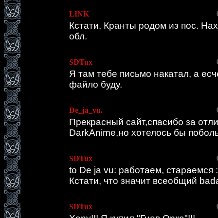
LINK
Кстати, Кранты родом из пос. На
обл.
SDTux
Я там тебе письмо накатал, а ес
файло буду.
De_ja_vu.
Прекрасный сайт,спасибо за отл
DarkAnime,но хотелось бы побол
SDTux
to De ja vu: работаем, стараемся :
Кстати, что значит всеобщий bad
SDTux