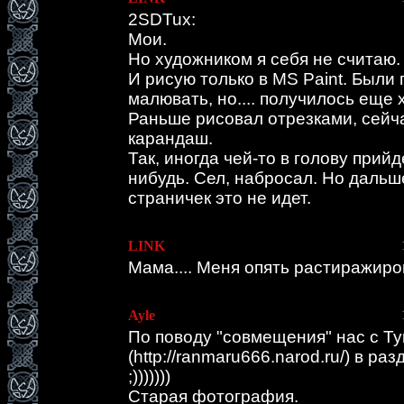
2SDTux:
Мои.
Но художником я себя не считаю.
И рисую только в MS Paint. Были
малювать, но.... получилось еще 
Раньше рисовал отрезками, сейч
карандаш.
Так, иногда чей-то в голову прийд
нибудь. Сел, набросал. Но даль
страничек это не идет.
LINK
Мама.... Меня опять растиражиро
Ayle
По поводу "совмещения" нас с Тук
(http://ranmaru666.narod.ru/) в раз
;)))))))
Старая фотография.