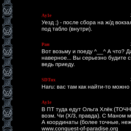
Ау1е
Уезд ;) - после сбора на ж/д вокза
под табло (внутри).
Ран
Вот возьму и поеду ^__^ А что? Д
наверное... Вы серьезно будите 
ведь приеду.
SDTux
Haru: вас там как найти-то можно
Ау1е
В ПТ туда едут Ольга Хлёк (ТОЧНО
возм. Чи (Х/3, правда). С Маном
А координаты (более точные, неж
www.conquest-of-paradise.org