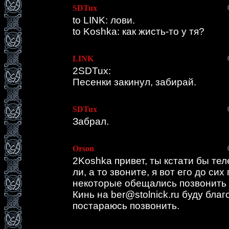
SDTux
to LINK: лови.
to Koshka: как жисть-то у тя?
LINK
2SDTux:
Песенки закинул, забирай.
SDTux
Забрал.
Orson
2Koshka привет, ты кстати бы те
ли, а то звоните, я вот его до сих 
некоторые обещались позвонить 
Кинь на ber@stolnick.ru буду бла
постараюсь позвонить.