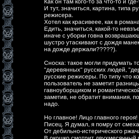
Как он там кого-то за что-то и где-т
И тут, значиться, картина, типа р
режисера.
Хотел как красивеее, как в романа
Едить, значиться, какой-то невзъ
иначе с уборки говна возврашаю
шустро утаскивают с дождя манек
на дожде держали?????).
Сноска: такое могли придумать т
"деревянных" русских людей, "д
русские режисеры. По типу что к
пользователь не заметит разниц
гавноуборщиком и романтической
заметив, не обратит внимания, по
надо.
Но главное! Лицо главного героя!
Писец. Я думал, я помру от смеха
От дебильно-истерического ржач
В окошко смотрит двухмесячный п