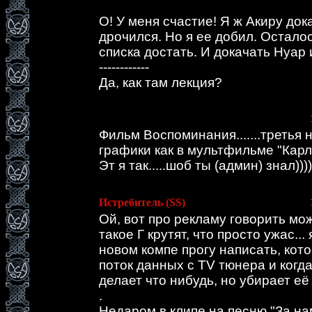
О! У меня счастие! Я ж Акиру док
дрочился. Но я ее добил. Остало
списка достать. И докачать Нуар 
------------
Да, как там лекция?
Фильм Воспоминания.......третья но
графики как в мультфильме "Кар
Эт я так.....шоб ты (админ) знал))))
Истребитель (SS)
Ой, вот про рекламу говорить мож
такое Г крутят, что просто ужас...
новом компе прогу написать, кот
поток данных с TV тюнера и когд
делает что нибудь, но убирает её
.
Недаром в клипе на песню "За на