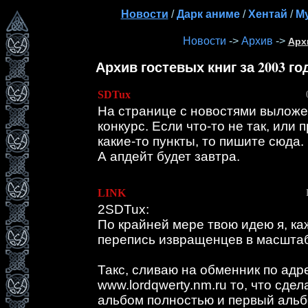
Новости
Дарк аниме
Хентай
М
/
/
/
Новости
Архив
Арх
->
->
Архив гостевых книг за 2003 го
SDTux
На странице с новостями выложе
конкурс. Если что-то не так, или 
какие-то пункты, то пишите сюда.
А апдейт будет завтра.
LINK
2SDTux:
По крайней мере твою идею я, ка
перепись извращенцев в масштаб
Такс, сливаю на обменник по адр
www.lordqwerty.nm.ru то, что сдел
альбом полностью и первый альб