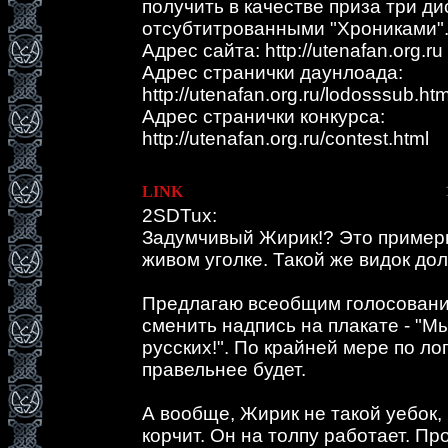
получить в качестве приза три ди
отсубтитрованными "Хрониками"
Адрес сайта: http://utenafan.org.ru
Адрес странички даунлоада:
http://utenafan.org.ru/lodosssub.htm
Адрес странички конкурса:
http://utenafan.org.ru/contest.html
LINK
2SDTux:
Задумчивый Жирик!? Это примерн
живом уголке. Такой же видок до
Предлагаю всеобщим голосовани
сменить надпись на плакате - "М
русских!". По крайней мере по ло
правельнее будет.
А вообще, Жирик не такой уебок, 
корчит. Он на толпу работает. П