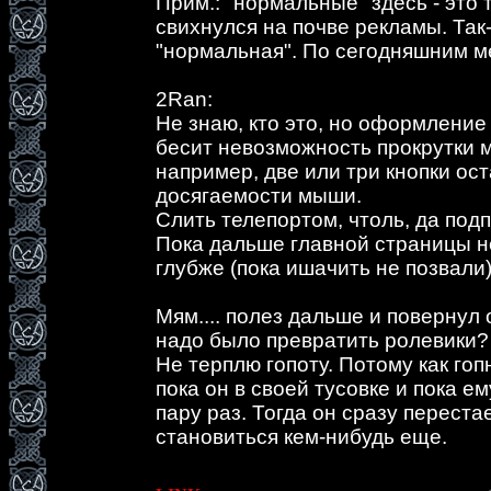
Прим.: "нормальные" здесь - это 
свихнулся на почве рекламы. Так-
"нормальная". По сегодняшним м
2Ran:
Не знаю, кто это, но оформление
бесит невозможность прокрутки 
например, две или три кнопки ос
досягаемости мыши.
Слить телепортом, чтоль, да под
Пока дальше главной страницы не
глубже (пока ишачить не позвали)
Мям.... полез дальше и повернул 
надо было превратить ролевики?
Не терплю гопоту. Потому как гопн
пока он в своей тусовке и пока е
пару раз. Тогда он сразу переста
становиться кем-нибудь еще.