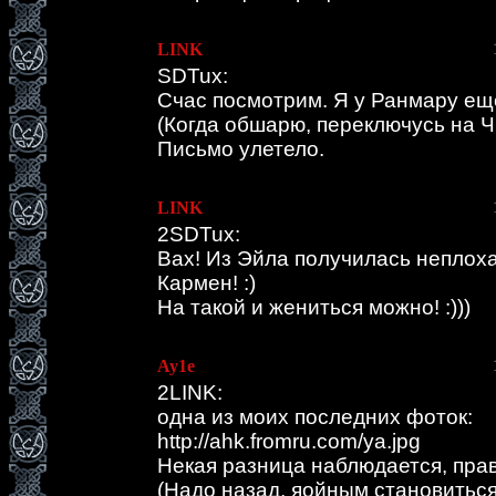
LINK
SDTux:
Счас посмотрим. Я у Ранмару ещ
(Когда обшарю, переключусь на Ч
Письмо улетело.
LINK
2SDTux:
Вах! Из Эйла получилась неплох
Кармен! :)
На такой и жениться можно! :)))
Ау1е
2LINK:
одна из моих последних фоток:
http://ahk.fromru.com/ya.jpg
Некая разница наблюдается, пра
(Надо назад, яойным становиться..