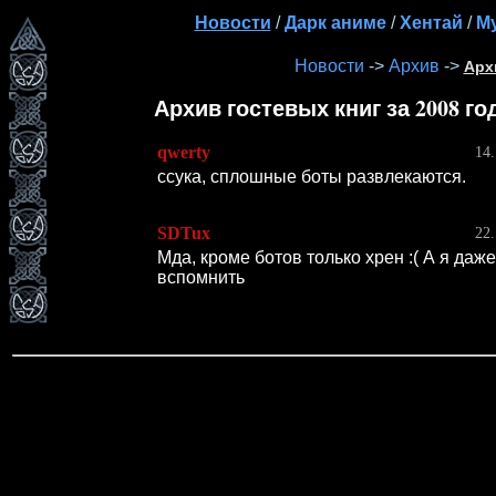
Новости
Дарк аниме
Хентай
М
/
/
/
Новости
Архив
Арх
->
->
Архив гостевых книг за 2008 го
qwerty
14.
ссука, сплошные боты развлекаются.
SDTux
22.
Мда, кроме ботов только хрен :( А я даж
вспомнить