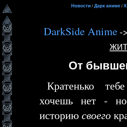
Новости
Дарк аниме
Х
/
/
DarkSide Anime
-
жит
От бывшег
Кратенько теб
хочешь нет - н
историю
своего
кра