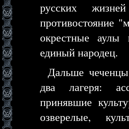
русских жизне
противостояние "
окрестные аулы 
единый народец.
Дальше чеченцы
два лагеря: асс
принявшие культу
озверелые, кул