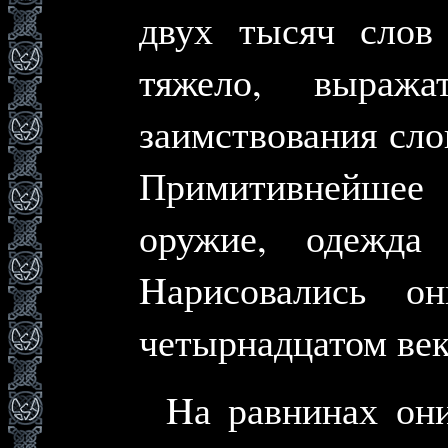
двух тысяч слов
тяжело, выраж
заимствования сло
Примитивнейшее х
оружие, одежда
Hарисовались о
четырнадцатом век
Hа равнинах он