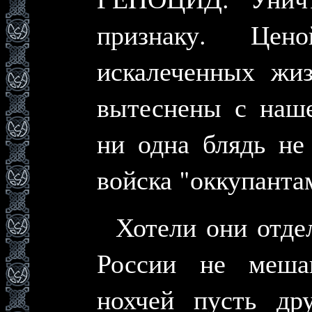
признаку. Це
искалеченных жи
вытеснены с наше
ни одна блядь не
войска "оккупанта
Хотели они отдел
России не меша
нохчей пусть др