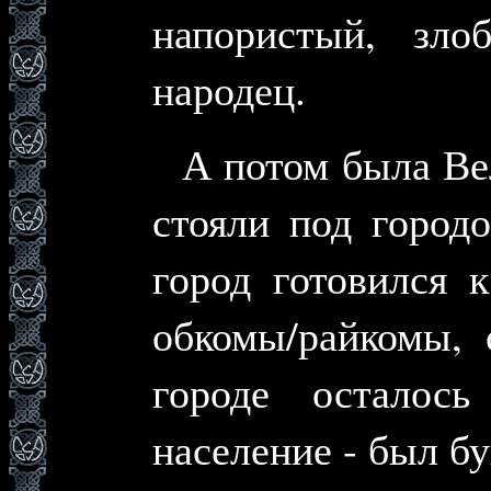
напористый, зл
народец.
А потом была Ве
стояли под город
город готовился 
обкомы/райкомы, 
городе осталос
население - был бу