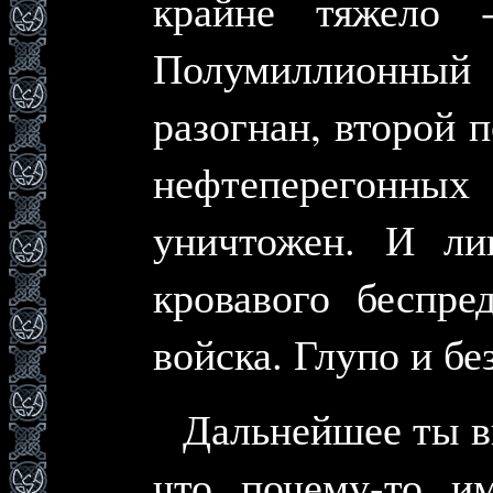
крайне тяжело 
Полумиллионны
разогнан, второй 
нефтеперегонных
уничтожен. И ли
кровавого беспре
войска. Глупо и бе
Дальнейшее ты ви
что почему-то и