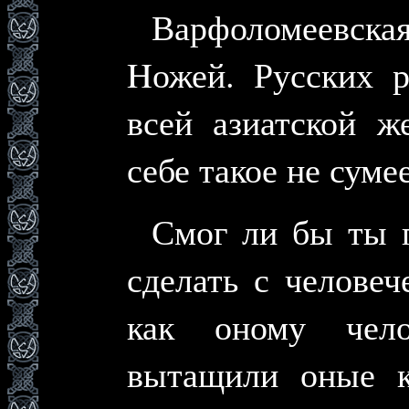
Варфоломеевс
Hожей. Русских р
всей азиатской ж
себе такое не суме
Смог ли бы ты п
сделать с челове
как оному чел
вытащили оные 