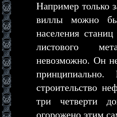
Hапример только з
виллы можно бы
населения станиц
листового ме
невозможно. Он н
принципиально.
строительство не
три четверти д
огорожено этим с