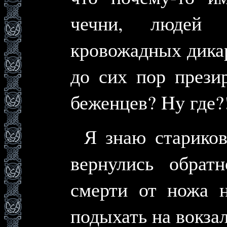
чечни, людей
кровожадных дикар
до сих пор прези
беженцев? Hу где?
Я знаю стариков
вернулись обрат
смерти от ножа н
подыхать на вокза