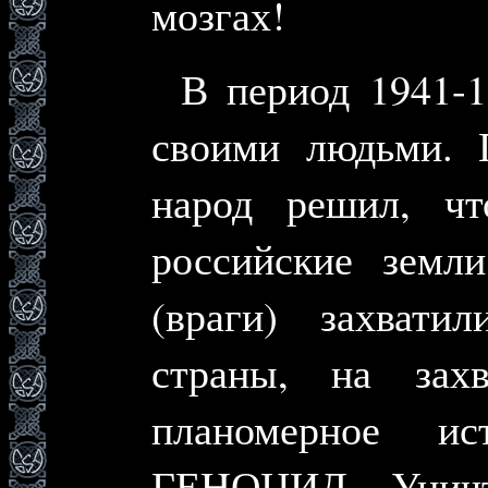
мозгах!
В период 1941-1
своими людьми. 
народ решил, ч
российские земл
(враги) захвати
страны, на зах
планомерное ис
ГЕHОЦИД. Уничт