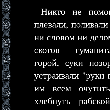
Hикто не помог
плевали, поливали
ни словом ни дело
скотов гуманит
горой, суки позо
устраивали "руки 
им всем очутить
хлебнуть рабск