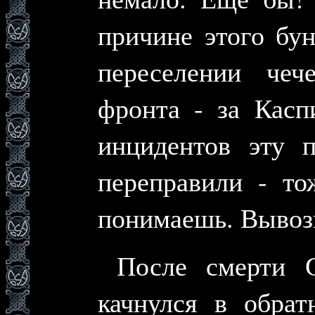
причине этого бу
переселении че
фронта - за Касп
инцидентов эту 
переправили - то
понимаешь. Вывоз
После смерти С
качнулся в обрат