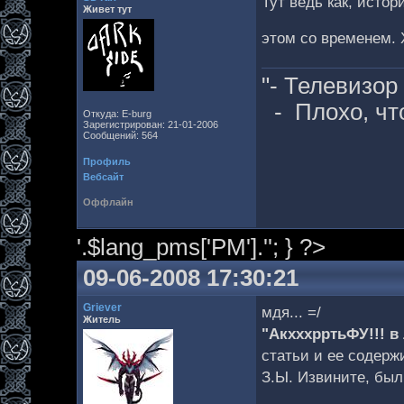
Тут ведь как, истор
Живет тут
этом со временем. 
"- Телевизор
- Плохо, чт
Откуда: E-burg
Зарегистрирован: 21-01-2006
Сообщений: 564
Профиль
Вебсайт
Оффлайн
'.$lang_pms['PM'].''; } ?>
09-06-2008 17:30:21
Griever
мдя... =/
Житель
"АкхххрртьФУ!!! в
статьи и ее содерж
З.Ы. Извините, был