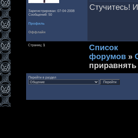
Стучитесь! И
Зарегистрирован: 07-04-2008
Сообщений: 50
Профиль
Оффлайн
Страниц:
1
Список
форумов
»
приравнять
Перейти в раздел