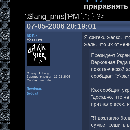
приравнять
'.$lang_pms['PM'].''; } ?>
07-05-2006 20:19:01
SDTux
Я фигею, жалко, чт
Живет тут
жаль, что их отмен
Президент Украи
Верховная Рада 
повстанческой а
Откуда: E-burg
сообщает "Украи
Зарегистрирован: 21-01-2006
Сообщений: 564
Профиль
Как сообщил ук
Вебсайт
"досадно, что н
признало всех, 
"Я возлагаю бол
сумеет решить в