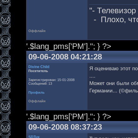
"- Телевизор
- Плохо, чт
Оффлайн
'.$lang_pms['PM'].''; } ?>
09-06-2008 04:21:28
Divine Child
Я оцениваю этот по
Посетитель
....
Зарегистрирован: 15-01-2008
Может они были обм
Сообщений: 13
Германии... (©фил
Профиль
Оффлайн
'.$lang_pms['PM'].''; } ?>
09-06-2008 08:37:23
SDTux