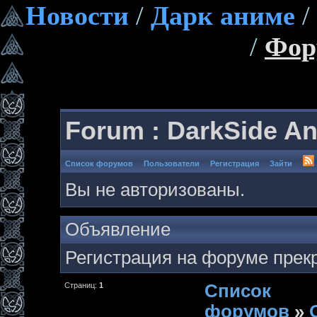
Новости
/
Дарк аниме
/
/
Фор
Forum : DarkSide A
Список форумов
Пользователи
Регистрация
Зайти
Вы не авторизованы.
Объявление
Регистрация на форуме прек
Страниц:
1
Список
форумов
»