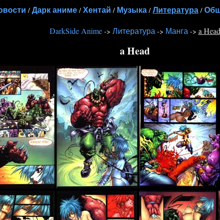
овости
Дарк аниме
Хентай
Музыка
Литература
Общ
/
/
/
/
/
DarkSide Anime
Литература
Манга
a Hea
->
->
->
a Head