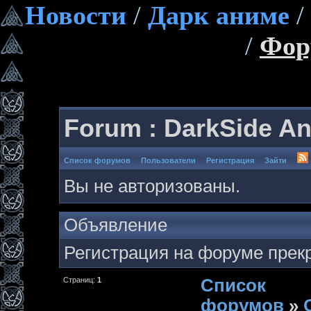
Новости
/
Дарк аниме
/
/
Фор
Forum : DarkSide A
Список форумов
Пользователи
Регистрация
Зайти
Вы не авторизованы.
Объявление
Регистрация на форуме прек
Страниц:
1
Список
форумов
»