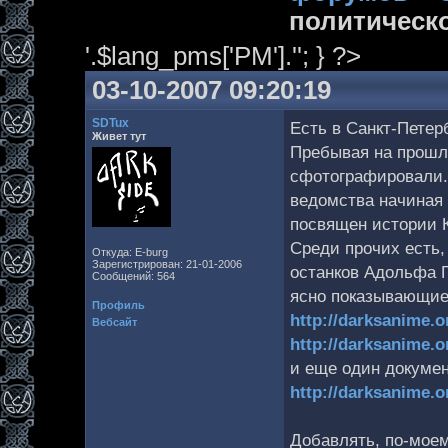
политическ
'.$lang_pms['PM'].''; } ?>
03-10-2007 09:20:19
SDTux
Есть в Санкт-Петер
Живет тут
Пребывая на прошло
сфотографировали.
ведомства начиная 
посвящен истории К
Среди прочих есть,
Откуда: E-burg
Зарегистрирован: 21-01-2006
останков Адольфа Г
Сообщений: 564
ясно показывающие 
Профиль
http://darksanime.
Вебсайт
http://darksanime.
и еще один докумен
http://darksanime.
Добавлять, по-моему