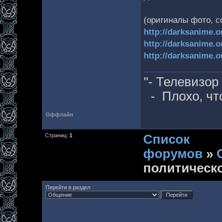
(оригиналы фото, с
http://darksanime.
http://darksanime.
http://darksanime.
"- Телевизор
- Плохо, чт
Оффлайн
Страниц:
1
Список
форумов
»
политическ
Перейти в раздел